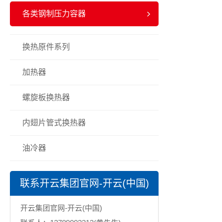
各类钢制压力容器
换热原件系列
加热器
螺旋板换热器
内翅片管式换热器
油冷器
联系开云集团官网-开云(中国)
开云集团官网-开云(中国)