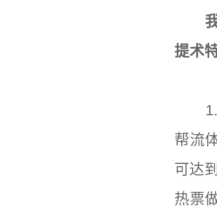
提术
1.
帮流
可达
热票