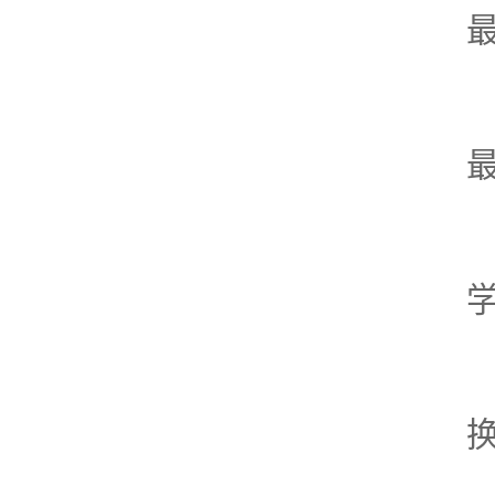
最高
最大壳
学粗
换热管