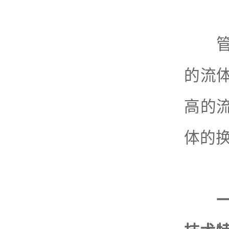
管程
的流
高的
体的