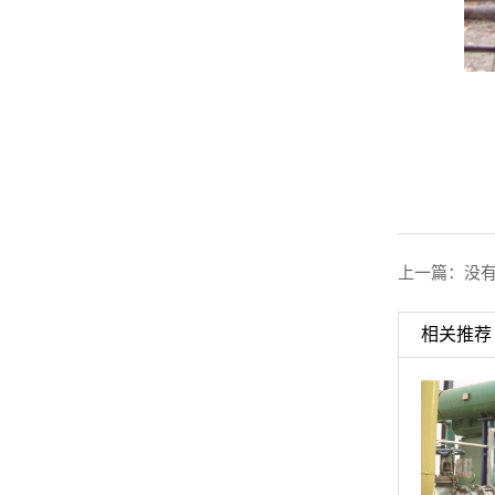
上一篇：没有
相关推荐